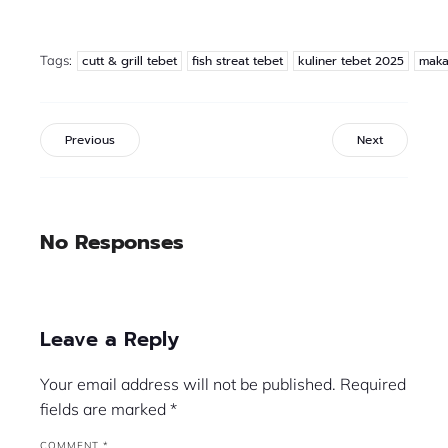
Tags:
cutt & grill tebet
fish streat tebet
kuliner tebet 2025
maka
Previous
Next
No Responses
Leave a Reply
Your email address will not be published.
Required
fields are marked
*
COMMENT
*