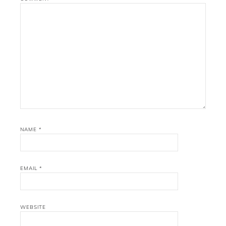
NAME
*
EMAIL
*
WEBSITE