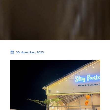
30 November, 2025