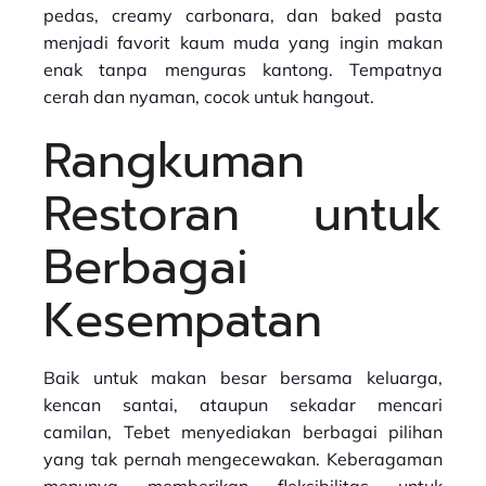
pedas, creamy carbonara, dan baked pasta
menjadi favorit kaum muda yang ingin makan
enak tanpa menguras kantong. Tempatnya
cerah dan nyaman, cocok untuk hangout.
Rangkuman
Restoran untuk
Berbagai
Kesempatan
Baik untuk makan besar bersama keluarga,
kencan santai, ataupun sekadar mencari
camilan, Tebet menyediakan berbagai pilihan
yang tak pernah mengecewakan. Keberagaman
menunya memberikan fleksibilitas untuk