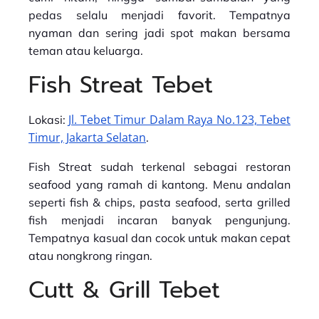
pedas selalu menjadi favorit. Tempatnya
nyaman dan sering jadi spot makan bersama
teman atau keluarga.
Fish Streat Tebet
Jl. Tebet Timur Dalam Raya No.123, Tebet
Lokasi:
Timur, Jakarta Selatan
.
Fish Streat sudah terkenal sebagai restoran
seafood yang ramah di kantong. Menu andalan
seperti fish & chips, pasta seafood, serta grilled
fish menjadi incaran banyak pengunjung.
Tempatnya kasual dan cocok untuk makan cepat
atau nongkrong ringan.
Cutt & Grill Tebet