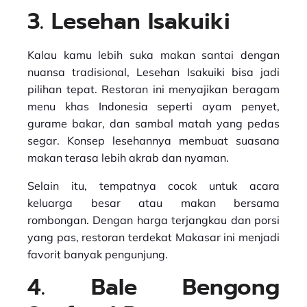
3. Lesehan Isakuiki
Kalau kamu lebih suka makan santai dengan
nuansa tradisional, Lesehan Isakuiki bisa jadi
pilihan tepat. Restoran ini menyajikan beragam
menu khas Indonesia seperti ayam penyet,
gurame bakar, dan sambal matah yang pedas
segar. Konsep lesehannya membuat suasana
makan terasa lebih akrab dan nyaman.
Selain itu, tempatnya cocok untuk acara
keluarga besar atau makan bersama
rombongan. Dengan harga terjangkau dan porsi
yang pas, restoran terdekat Makasar ini menjadi
favorit banyak pengunjung.
4. Bale Bengong