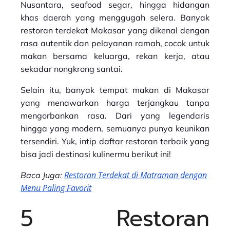
Nusantara, seafood segar, hingga hidangan
khas daerah yang menggugah selera. Banyak
restoran terdekat Makasar yang dikenal dengan
rasa autentik dan pelayanan ramah, cocok untuk
makan bersama keluarga, rekan kerja, atau
sekadar nongkrong santai.
Selain itu, banyak tempat makan di Makasar
yang menawarkan harga terjangkau tanpa
mengorbankan rasa. Dari yang legendaris
hingga yang modern, semuanya punya keunikan
tersendiri. Yuk, intip daftar restoran terbaik yang
bisa jadi destinasi kulinermu berikut ini!
Restoran Terdekat di Matraman dengan
Baca Juga:
Menu Paling Favorit
5 Restoran