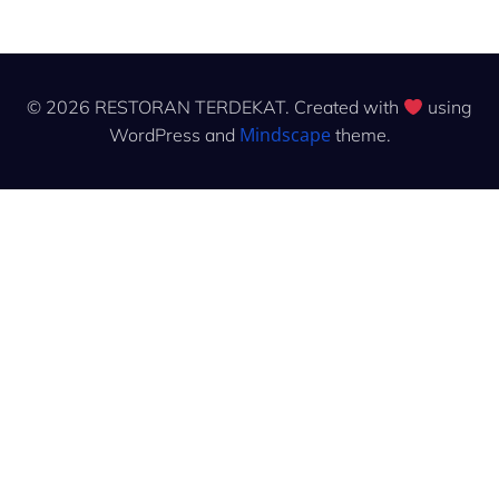
© 2026 RESTORAN TERDEKAT. Created with
using
Mindscape
WordPress and
theme.