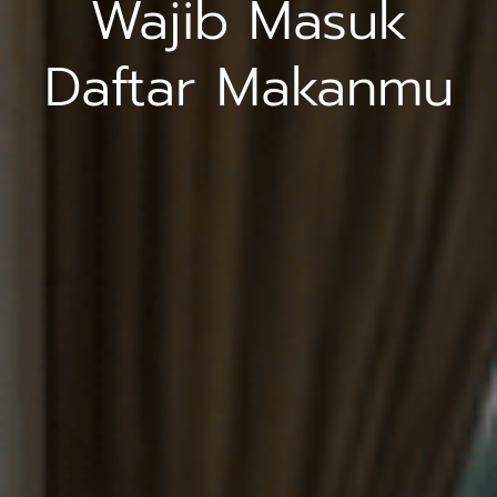
Wajib Masuk
Daftar Makanmu