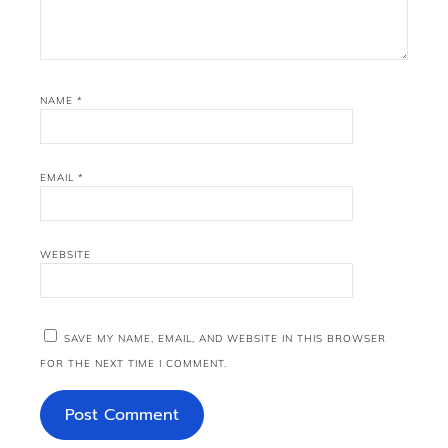
NAME
*
EMAIL
*
WEBSITE
SAVE MY NAME, EMAIL, AND WEBSITE IN THIS BROWSER
FOR THE NEXT TIME I COMMENT.