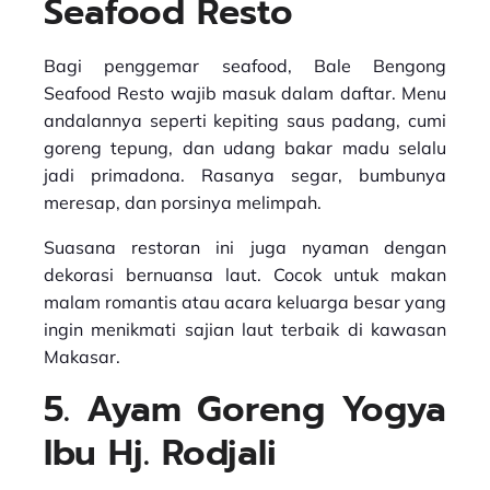
Seafood Resto
Bagi penggemar seafood, Bale Bengong
Seafood Resto wajib masuk dalam daftar. Menu
andalannya seperti kepiting saus padang, cumi
goreng tepung, dan udang bakar madu selalu
jadi primadona. Rasanya segar, bumbunya
meresap, dan porsinya melimpah.
Suasana restoran ini juga nyaman dengan
dekorasi bernuansa laut. Cocok untuk makan
malam romantis atau acara keluarga besar yang
ingin menikmati sajian laut terbaik di kawasan
Makasar.
5. Ayam Goreng Yogya
Ibu Hj. Rodjali