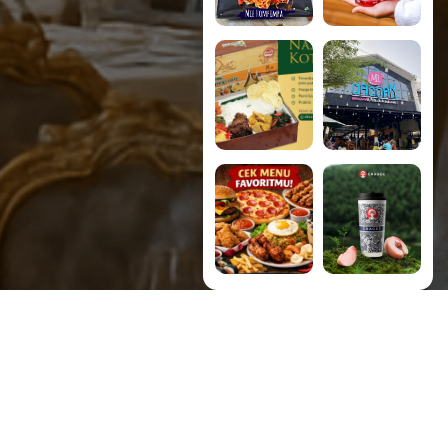
ak
ib